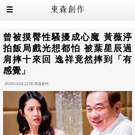
曾被摸臀性騷擾成心魔 黃薇渟
拍飯局戲光想都怕 被葉星辰過
肩摔十來回 逸祥竟然摔到「有
感覺」
2020/11/18 12:00 東森創作