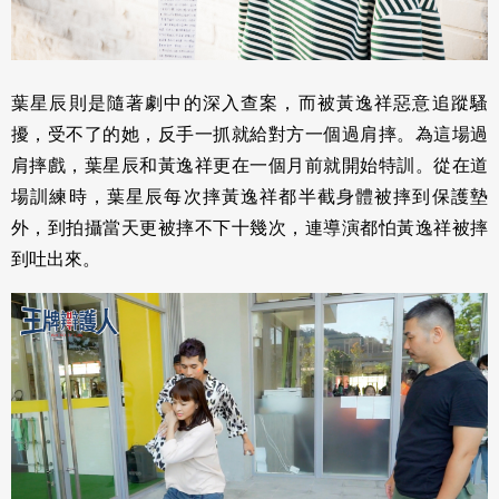
葉星辰則是隨著劇中的深入查案，而被黃逸祥惡意追蹤騷
擾，受不了的她，反手一抓就給對方一個過肩摔。為這場過
肩摔戲，葉星辰和黃逸祥更在一個月前就開始特訓。從在道
場訓練時，葉星辰每次摔黃逸祥都半截身體被摔到保護墊
外，到拍攝當天更被摔不下十幾次，連導演都怕黃逸祥被摔
到吐出來。