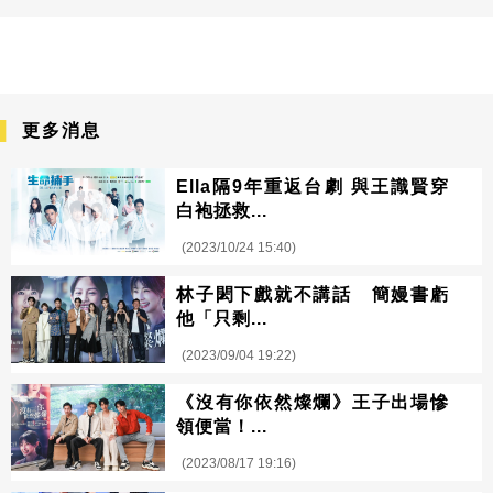
更多消息
Ella隔9年重返台劇 與王識賢穿
白袍拯救...
(2023/10/24 15:40)
林子閎下戲就不講話 簡嫚書虧
他「只剩...
(2023/09/04 19:22)
《沒有你依然燦爛》王子出場慘
領便當！...
(2023/08/17 19:16)