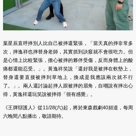
葉星辰直呼摔別人比自己被摔還緊張，「當天真的摔非常多
次，摔逸祥也摔替身老師，其實抓到訣竅就不會很吃力。但
是心情上比較緊張，擔心被摔的夥伴受傷，反而身體上的酸
痛都還能忍受。」。黃逸祥笑說「還好我是被摔在軟墊上，
替身還要直接被摔到草地上，換成是我應該兩次就不行
了。」。兩人還討論起摔人跟被摔的眉角，自嘲說有摔出心
得，黃逸祥還玩笑說被摔得「很有感覺」。
《王牌辯護人》從11/28(六)起，將於東森戲劇40頻道，每周
六晚間八點播出，敬請期待。