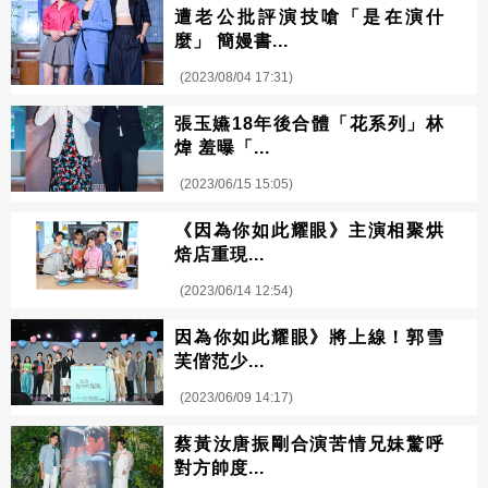
遭老公批評演技嗆「是在演什
麼」 簡嫚書...
(2023/08/04 17:31)
張玉嬿18年後合體「花系列」林
煒 羞曝「...
(2023/06/15 15:05)
《因為你如此耀眼》主演相聚烘
焙店重現...
(2023/06/14 12:54)
因為你如此耀眼》將上線！郭雪
芙偕范少...
(2023/06/09 14:17)
蔡黃汝唐振剛合演苦情兄妹驚呼
對方帥度...