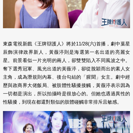
東森電視新戲《王牌辯護人》將於11/28(六)首播，劇中葉星
辰飾演律政界新人，黃薇渟則是海選第一名出道的亮麗女
星。前景看似一片光明的兩人，卻雙雙陷入不同風波之中。
奪下選秀冠軍、風光出道的黃薇渟，卻從脫穎而出的素人女
主角，成為潛規則內幕、後台勾結的「腥聞」女主。劇中經
歷與政商界大佬飯局、被肢體性騷擾接觸，黃薇渟表示因為
一切都是演出，所以拍攝時是很放心的。但她也遇過異性的
性騷擾，到現在都還對類似的肢體碰觸非常排斥且敏感。