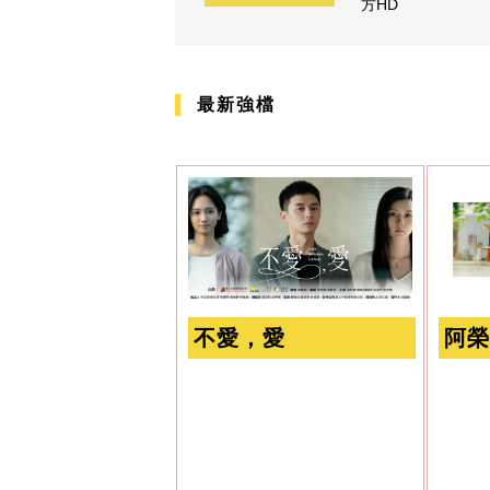
方HD
最新強檔
不愛，愛
阿