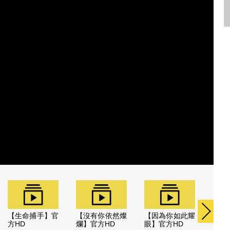
【生命捕手】官
【沒有你依然燦
【因為你如此耀
【愛
方HD
爛】官方HD
眼】官方HD
天後