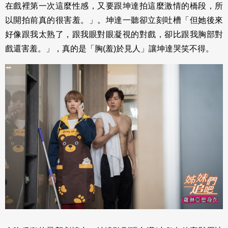
在戲裡第一次這麼性感，又要跟坤達拍這麼激情的橋段，所
以開拍前真的很害羞。」。坤達一聽卻立刻吐槽「但她後來
好像跟我太熟了，跟我眼對眼凝視的對戲，卻比跟我胸部對
戲還害羞。」，真的是「胸(羞)於見人」讓坤達哭笑不得。