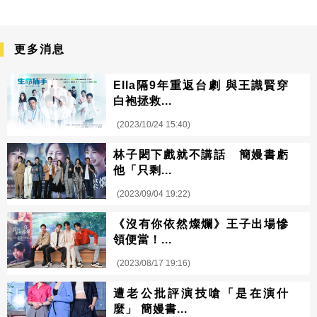
更多消息
Ella隔9年重返台劇 與王識賢穿
白袍拯救...
(2023/10/24 15:40)
林子閎下戲就不講話 簡嫚書虧
他「只剩...
(2023/09/04 19:22)
《沒有你依然燦爛》王子出場慘
領便當！...
(2023/08/17 19:16)
遭老公批評演技嗆「是在演什
麼」 簡嫚書...