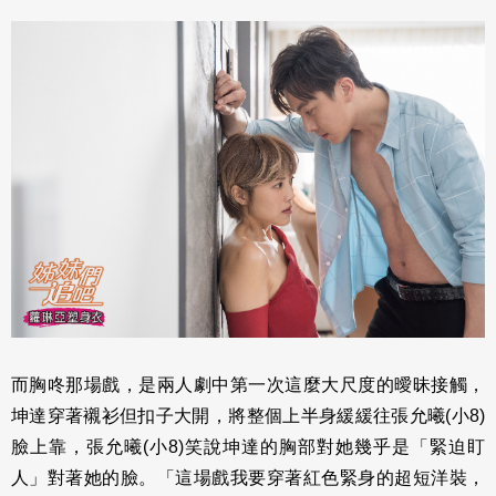
而胸咚那場戲，是兩人劇中第一次這麼大尺度的曖昧接觸，
坤達穿著襯衫但扣子大開，將整個上半身緩緩往張允曦(小8)
臉上靠，張允曦(小8)笑說坤達的胸部對她幾乎是「緊迫盯
人」對著她的臉。「這場戲我要穿著紅色緊身的超短洋裝，