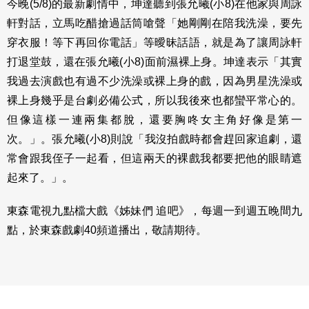
今晚(5/8)的最新劇情中，坤達聽到張允曦(小8)在他家與周詠
軒對話，立馬吃醋搶過話筒嗆聲「她剛剛在陪我洗澡，要先
穿衣服！等下再回你電話」等曖昧話語，就是為了讓周詠軒
打退堂鼓，還在張允曦(小8)面前濕裸上身。坤達表示「其實
我過去演戲也有過不少洗澡或裸上身的戲，因為男星洗澡或
裸上身幾乎是台劇必備公式，所以我後來也都蠻平常心的。
但像這樣一連兩集都脫，還要胸咚女主角好像是第一
次。」。張允曦(小8)則說「我沒拍戲時都會趕回家追劇，還
常會跟我侄子一起看，但這兩天的裸戲我都要把他的眼睛遮
起來了。」。
東森電視九點檔大戲《姊妹們 追吧》，每週一到週五晚間九
點，於東森戲劇40頻道播出，敬請期待。