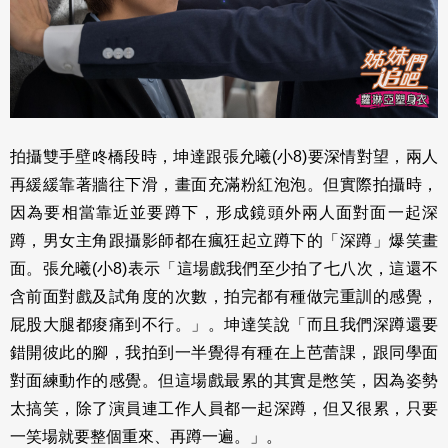
拍攝雙手壁咚橋段時，坤達跟張允曦(小8)要深情對望，兩人
再緩緩靠著牆往下滑，畫面充滿粉紅泡泡。但實際拍攝時，
因為要相當靠近並要蹲下，形成鏡頭外兩人面對面一起深
蹲，男女主角跟攝影師都在瘋狂起立蹲下的「深蹲」爆笑畫
面。張允曦(小8)表示「這場戲我們至少拍了七八次，這還不
含前面對戲及試角度的次數，拍完都有種做完重訓的感覺，
屁股大腿都痠痛到不行。」。坤達笑說「而且我們深蹲還要
錯開彼此的腳，我拍到一半覺得有種在上芭蕾課，跟同學面
對面練動作的感覺。但這場戲最累的其實是憋笑，因為姿勢
太搞笑，除了演員連工作人員都一起深蹲，但又很累，只要
一笑場就要整個重來、再蹲一遍。」。