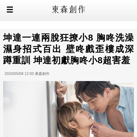
坤達一連兩脫狂撩小8 胸咚洗澡
濕身招式百出 壁咚戲歪樓成深
蹲重訓 坤達初獻胸咚小8超害羞
2020/05/08 12:00 東森創作