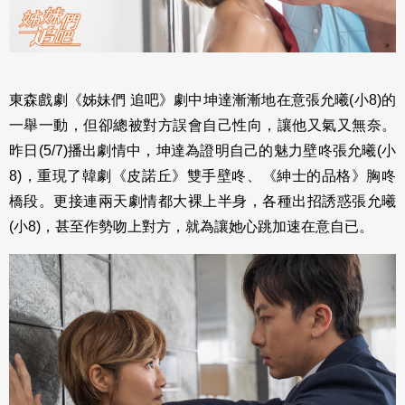
東森戲劇《姊妹們 追吧》劇中坤達漸漸地在意張允曦(小8)的
一舉一動，但卻總被對方誤會自己性向，讓他又氣又無奈。
昨日(5/7)播出劇情中，坤達為證明自己的魅力壁咚張允曦(小
8)，重現了韓劇《皮諾丘》雙手壁咚、《紳士的品格》胸咚
橋段。更接連兩天劇情都大裸上半身，各種出招誘惑張允曦
(小8)，甚至作勢吻上對方，就為讓她心跳加速在意自已。