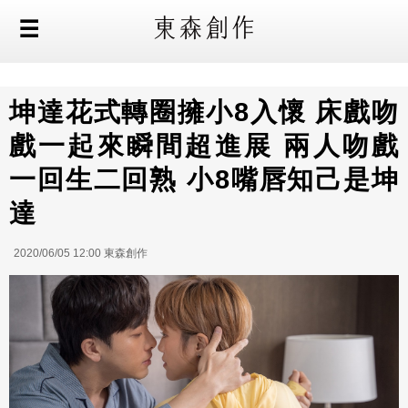
坤達花式轉圈擁小8入懷 床戲吻
戲一起來瞬間超進展 兩人吻戲
一回生二回熟 小8嘴唇知己是坤
達
2020/06/05 12:00 東森創作