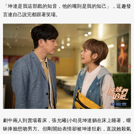
「坤達是我這部戲的知音，他的嘴則是我的知己」，逗趣發
言連自己說完都跟著笑場。
劇中兩人到賣場看床，張允曦(小8)見坤達躺在床上睡著，曖
昧捧臉想吻男方。但剛開始表情卻被坤達狂虧，直說她殺氣