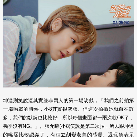
坤達則笑說這其實並非兩人的第一場吻戲，「我們之前拍第
一場吻戲的時候，小8其實很緊張。但這次拍攝她就自在許
多，我們的默契也比較好，所以每個畫面都一兩次就OK了，
幾乎沒有NG。」。張允曦(小8)笑說是第二次拍，所以跟坤達
的嘴唇比較認識了，有種立刻變老鳥的感覺。還玩笑表示