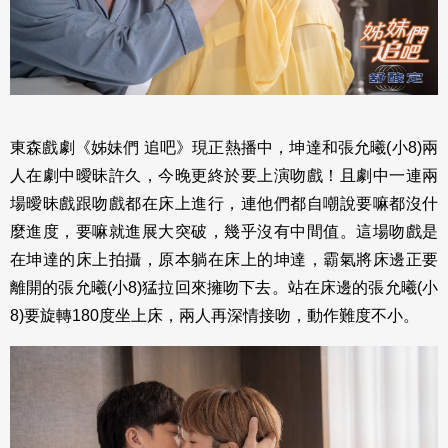
東森戲劇《姊妹們 追吧》現正熱播中，坤達和張允曦(小8)兩
人在劇中曖昧許久，今晚更終於要上演吻戲！且劇中一連兩
場曖昧戲跟吻戲都在床上進行，連他們都自嘲說要嘛都沒什
麼進度，要嘛就進展大突破，幾乎沒有中間值。這場吻戲是
在坤達的床上拍攝，原本躺在床上的坤達，霸氣將床邊正要
離開的張允曦(小8)猛拉回來擁吻下去。站在床邊的張允曦(小
8)要旋轉180度坐上床，兩人再深情接吻，動作難度不小。