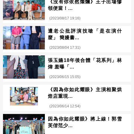
《沒有你依然燦爛》王子出場慘
領便當！...
(2023/08/17 19:16)
遭老公批評演技嗆「是在演什
麼」 簡嫚書...
(2023/08/04 17:31)
張玉嬿18年後合體「花系列」林
煒 羞曝「...
(2023/06/15 15:05)
《因為你如此耀眼》主演相聚烘
焙店重現...
(2023/06/14 12:54)
因為你如此耀眼》將上線！郭雪
芙偕范少...