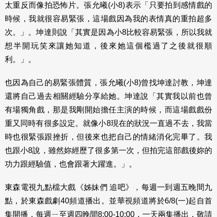
太重反而像拍恐怖片。張允曦(小8)表示「只要拍到感情戲的
時候，我就很容易緊張，這場戲因為我的表情真的重拍超多
次。」。坤達則說「其實是因為小8比較容易緊張，所以我就
想半開玩笑來讓她知道，後來她這個檻過了之後就很順
利。」。
也因為自己的易緊張體質，張允曦(小8)曾找坤達討教，坤達
還將自己過去相關經驗分享給她。坤達說「其實我以前也曾
有場獨角戲，那是我剛開始擔任主演的時候，而這場戲戲份
重又同時有很多設定。就像小8現在的狀況一直過不去，我當
時也很緊張跟挫折，但後來也把自己的情緒消化完畢了。我
也跟小8說，雖然妳經歷了很多第一次，但拍完這部戲後妳的
功力跟經驗值，也會跟著大躍進。」。
東森電視九點檔大戲《姊妹們 追吧》，每週一到週五晚間九
點，於東森戲劇40頻道播出。並華視頻道將於6/8(一)起自首
集開播，每週ㄧ至週四晚間8:00-10:00，一天兩集播出，敬請