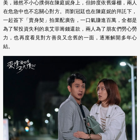
美，雖然不小心撲倒在陳庭妮身上，但帥度依舊爆棚，兩人
在危急中也不忘關心對方。而劉冠廷也在陳庭妮的拜託下，
一起簽下「賣身契」拍業配廣告，一口氣賺進百萬，全都是
為了幫投資失利的袁艾菲籌錢還款，兩人為了朋友們勞心勞
力，也再度看見對方善良又念舊的一面，逐漸解開多年心
結。