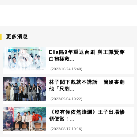
更多消息
Ella隔9年重返台劇 與王識賢穿
白袍拯救...
(2023/10/24 15:40)
林子閎下戲就不講話 簡嫚書虧
他「只剩...
(2023/09/04 19:22)
《沒有你依然燦爛》王子出場慘
領便當！...
(2023/08/17 19:16)