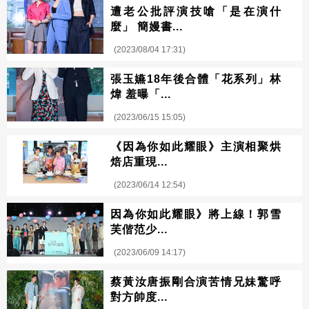
遭老公批評演技嗆「是在演什
麼」 簡嫚書...
(2023/08/04 17:31)
張玉嬿18年後合體「花系列」林
煒 羞曝「...
(2023/06/15 15:05)
《因為你如此耀眼》主演相聚烘
焙店重現...
(2023/06/14 12:54)
因為你如此耀眼》將上線！郭雪
芙偕范少...
(2023/06/09 14:17)
蔡黃汝唐振剛合演苦情兄妹驚呼
對方帥度...