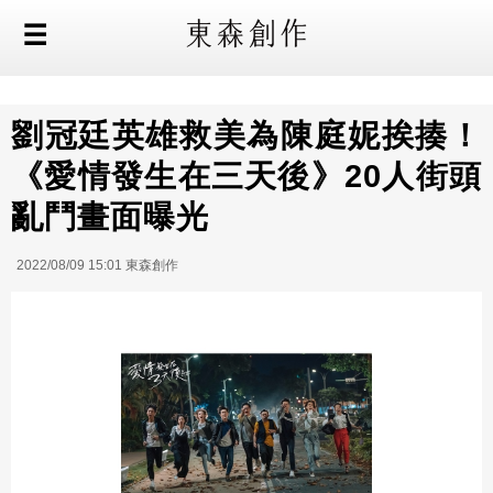
劉冠廷英雄救美為陳庭妮挨揍！
《愛情發生在三天後》20人街頭
亂鬥畫面曝光
2022/08/09 15:01 東森創作