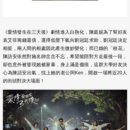
《愛情發生在三天後》劇情進入白熱化，陳庭妮為了幫好友
袁艾菲籌錢還債，選擇低聲下氣向劉冠廷求助，劉冠廷決定
相挺，兩人間的相處因此產生微妙變化；而已婚的「校花」
陳語安依然對施名帥念念不忘，希望能陪對方走最後一段，
卻也意外被發現她被家暴，身上滿是傷痕，這群大學好友決
心為陳語安出氣，找上她的老公阿Ken，開啟一場將近20人
的街頭對決大場面！