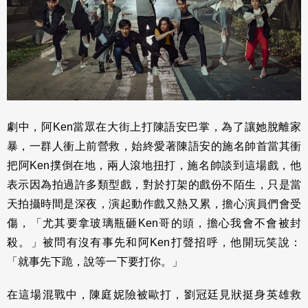
劇中，阿Ken當眾在大街上打陳語安巴掌，為了讓她脫離家
暴，一群人衝上前營救，始終愛著陳語安的施名帥首當其衝
把阿Ken撲倒在地，兩人滾地扭打，施名帥談到這場戲，他
表示因為拍過許多類型戲，對於打架的戲份不陌生，只是當
天拍攝時間是深夜，演起動作戲又熱又累，擔心演員們會受
傷，「尤其要拿玻璃瓶砸Ken哥的頭，擔心我會不會被封
殺。」被問有沒有事先和阿Ken打聲招呼，他開玩笑說：
「就事先下跪，說等一下要打你。」
在這場混戰中，陳庭妮險被歐打，劉冠廷見狀挺身英雄救