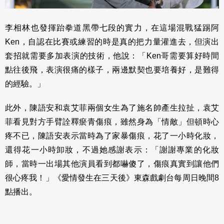
李相林也發揮跆拳道黑帶七段的實力，在這場混戰猛踢阿
Ken，自認在比賽或練習的時是真的把力量灌進去，但演出
套招就需要多加表演的技術，他說：「Ken哥需要算好時間
點往後飛，表演很痛的樣子，兩邊默契也要培養好，是難得
的經驗。」
此外，陳語安和袁艾菲兩個女生為了施名帥產生拉扯，袁艾
菲看見對方手臂詮釋瘀青傷痕，雖然身為「情敵」但頓時心
疼不已，陳語安表示當時為了家暴傷痕，花了一小時化妝，
還得花一小時卸妝，不過她感謝表示：「謝謝專業的化妝
師，當時一出場其他演員看到都嚇傻了，傷痕真實到讓他們
很心疼我！」《愛情發生在三天後》東森戲劇台每周日晚間8
點播出。