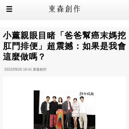
小薰親眼目睹「爸爸幫癌末媽挖
肛門排便」超震撼：如果是我會
這麼做嗎？
2022/09/26 16:41 東森創作