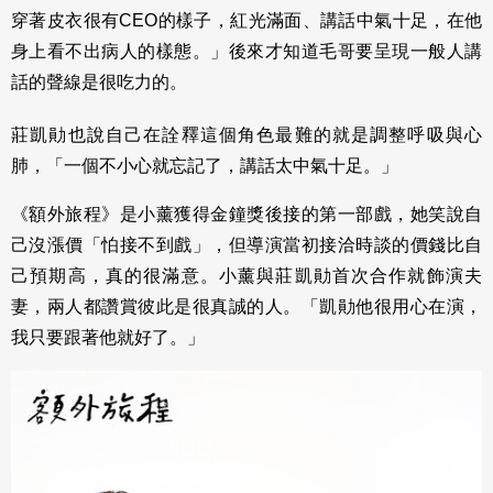
穿著皮衣很有CEO的樣子，紅光滿面、講話中氣十足，在他
身上看不出病人的樣態。」後來才知道毛哥要呈現一般人講
話的聲線是很吃力的。
莊凱勛也說自己在詮釋這個角色最難的就是調整呼吸與心
肺，「一個不小心就忘記了，講話太中氣十足。」
《額外旅程》是小薰獲得金鐘獎後接的第一部戲，她笑說自
己沒漲價「怕接不到戲」，但導演當初接洽時談的價錢比自
己預期高，真的很滿意。小薰與莊凱勛首次合作就飾演夫
妻，兩人都讚賞彼此是很真誠的人。「凱勛他很用心在演，
我只要跟著他就好了。」