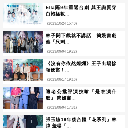
Ella隔9年重返台劇 與王識賢穿
白袍拯救...
(2023/10/24 15:40)
林子閎下戲就不講話 簡嫚書虧
他「只剩...
(2023/09/04 19:22)
《沒有你依然燦爛》王子出場慘
領便當！...
(2023/08/17 19:16)
遭老公批評演技嗆「是在演什
麼」 簡嫚書...
(2023/08/04 17:31)
張玉嬿18年後合體「花系列」林
煒 羞曝「...