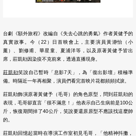
台劇《額外旅程》改編自《失去心跳的勇氣》作者黃健予的
真實故事。今（22）日首映會上，主要演員黃瀞怡（小
薰）、劉修甫、華星童、夏浦洋等，以及原著黃健予皆出
席，莊凱勛因染疫不克前來，透過直播現身。
莊凱勛
笑說自己暫時「息影7天」，為「復出影壇」積極準
備。時隔近一年再相聚，演員們看完首映片花都頻頻拭淚。
莊凱勛飾演原著黃健予（毛哥）的角色原型，問到莊凱勛的
表現，毛哥卻直言「很不滿意！」他表示自己生病前是100公
斤，恢復期間掉了40公斤，笑說要還原原型不應該找這麼帥
的。
莊凱勛回憶起當時在導演工作室初見毛哥，「他精神抖擻，