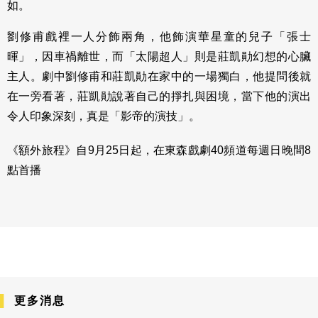
如。
劉修甫戲裡一人分飾兩角，他飾演華星童的兒子「張士
暉」，因車禍離世，而「太陽超人」則是莊凱勛幻想的心臟
主人。劇中劉修甫和莊凱勛在家中的一場獨白，他提問後就
在一旁看著，莊凱勛說著自己的掙扎與困境，當下他的演出
令人印象深刻，真是「影帝的演技」。
《額外旅程》自9月25日起，在東森戲劇40頻道每週日晚間8
點首播
更多消息