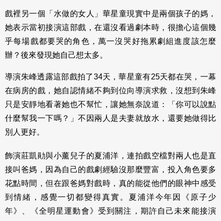
戲裡另一個「水做的女人」華星童現實中是兩個孩子的媽，
她表示當初接演這部戲，在還沒看過劇本時，很擔心這個幾
乎每場戲都要哭的角色，萬一沒哭好拖累劇組進度該怎麼
辦？後來發現她自己想太多。
導演朱峰透露這部戲拍了34天，華星童有25天都在哭，一幕
在病房的戲，她自認情緒不夠到位向導演求救，沒想到朱峰
只是安靜地看著她也不幫忙，讓她無奈說道：「你可以說點
什麼幫我一下嗎？」不因兩人是夫妻就放水，還要她做得比
別人更好。
飾演莊凱勛與小薰兒子的夏浦洋，連拍戲空檔對兩人也是直
接叫爸媽，因為自己的戲劇經驗沒那麼豐富，投入角色要多
花點時間，但在跟爸媽對戲時，真的能從他們的眼神中感受
到情緒，感覺一切都變得真實。夏浦洋今年因《原子少
年》、《全明星運動會》受到關注，期許自己未來能接演